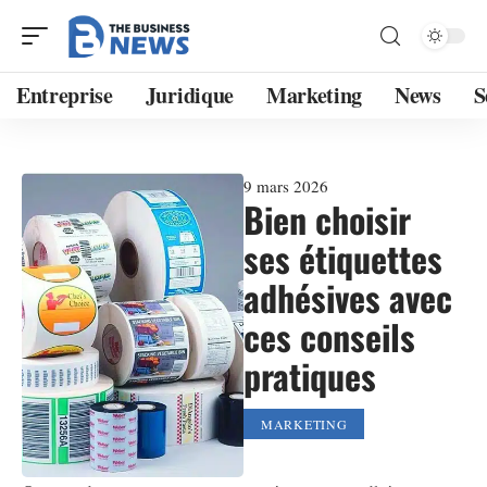
Entreprise
Juridique
Marketing
News
S
9 mars 2026
Bien choisir
ses étiquettes
adhésives avec
ces conseils
pratiques
MARKETING