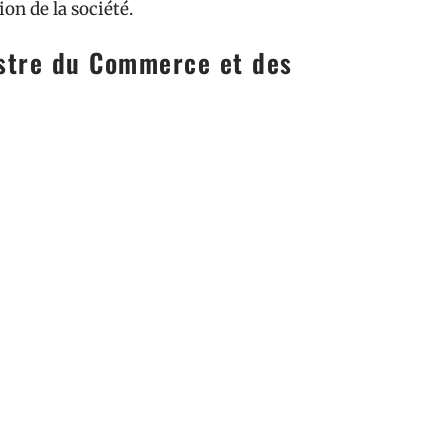
ion de la société.
istre du Commerce et des
merce et des Sociétés. Préparer un dossier
 la norme. Les plateformes de création
t l’obtention du KBIS possible sous deux
existence de la SASU et autorise l’exercice
la réalité, l’entrepreneur tient enfin les clés
us un concept mais une structure prête à
end corps, et la suite se joue à la première