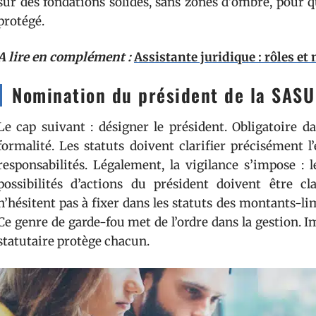
sur des fondations solides, sans zones d’ombre, pour q
protégé.
A lire en complément :
Assistante juridique : rôles et
Nomination du président de la SASU
Le cap suivant : désigner le président. Obligatoire d
formalité. Les statuts doivent clarifier précisément 
responsabilités. Légalement, la vigilance s’impose : l
possibilités d’actions du président doivent être c
n’hésitent pas à fixer dans les statuts des montants-lim
Ce genre de garde-fou met de l’ordre dans la gestion. Imp
statutaire protège chacun.