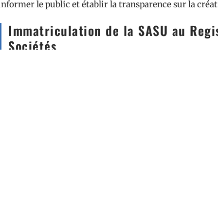
informer le public et établir la transparence sur la créat
Immatriculation de la SASU au Reg
Sociétés
Dernière étape : l’immatriculation au Registre du Com
complet avec l’ensemble des justificatifs devient
d’entreprise accélèrent souvent la procédure, rendan
jours. Ce sésame administratif reconnaît légalement l’
de l’activité. Sur le papier, la société prend forme ; dans 
pour lancer son projet.
Avec ces démarches menées à bien, la SASU n’est pl
vivre. Le plus dur reste à conquérir : l’indépendance pr
décision prise au nom de sa société.