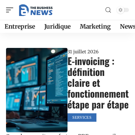
Entreprise
Juridique
Marketing
New
31 juillet 2026
E-invoicing :
définition
claire et
fonctionnement
étape par étape
SERVICES