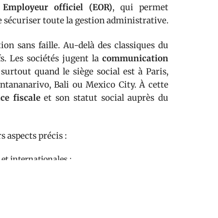
e
Employeur officiel (EOR)
, qui permet
e sécuriser toute la gestion administrative.
on sans faille. Au-delà des classiques du
ifs. Les sociétés jugent la
communication
surtout quand le siège social est à Paris,
ntananarivo, Bali ou Mexico City. À cette
ce fiscale
et son statut social auprès du
s aspects précis :
et internationales ;
ciale et congés adaptés ;
nternet dédiée) ;
ibilité attendue.