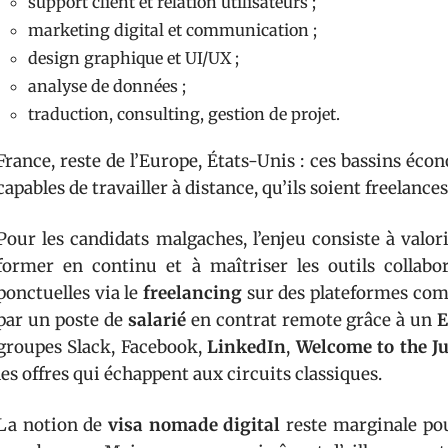
support client et relation utilisateurs ;
marketing digital et communication ;
design graphique et UI/UX ;
analyse de données ;
traduction, consulting, gestion de projet.
France, reste de l’Europe, États-Unis : ces bassins éc
capables de travailler à distance, qu’ils soient freelances
Pour les candidats malgaches, l’enjeu consiste à valor
former en continu et à maîtriser les outils collabor
ponctuelles via le
freelancing
sur des plateformes c
par un poste de
salarié
en contrat remote grâce à un
E
groupes Slack, Facebook,
LinkedIn
,
Welcome to the J
les offres qui échappent aux circuits classiques.
La notion de
visa nomade digital
reste marginale pou