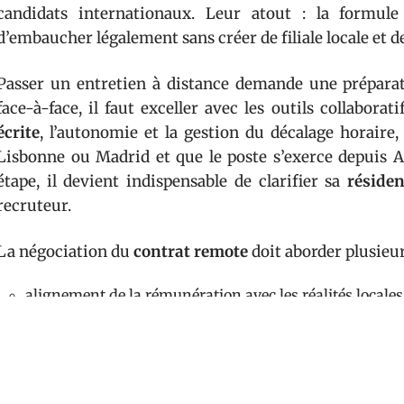
candidats internationaux. Leur atout : la formul
d’embaucher légalement sans créer de filiale locale et d
Passer un entretien à distance demande une préparati
face-à-face, il faut exceller avec les outils collaborat
écrite
, l’autonomie et la gestion du décalage horaire, 
Lisbonne ou Madrid et que le poste s’exerce depuis A
étape, il devient indispensable de clarifier sa
résiden
recruteur.
La négociation du
contrat remote
doit aborder plusieur
alignement de la rémunération avec les réalités locales 
protection sociale incluant assurance santé, sécurité so
mise à disposition du matériel (ordinateur, connexion i
transparence sur la flexibilité des horaires et la dispon