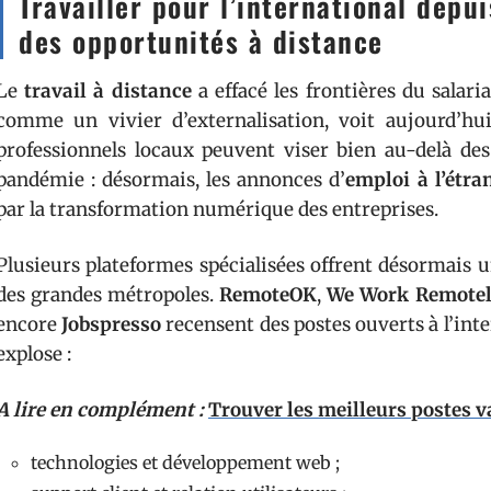
Travailler pour l’international dep
des opportunités à distance
Le
travail à distance
a effacé les frontières du salar
comme un vivier d’externalisation, voit aujourd’
professionnels locaux peuvent viser bien au-delà des c
pandémie : désormais, les annonces d’
emploi à l’étr
par la transformation numérique des entreprises.
Plusieurs plateformes spécialisées offrent désormais u
des grandes métropoles.
RemoteOK
,
We Work Remote
encore
Jobspresso
recensent des postes ouverts à l’inte
explose :
A lire en complément :
Trouver les meilleurs postes v
technologies et développement web ;