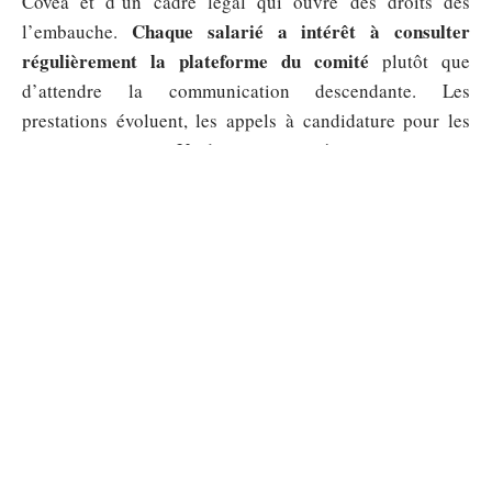
Covéa et d’un cadre légal qui ouvre des droits dès
Chaque salarié a intérêt à consulter
l’embauche.
régulièrement la plateforme du comité
plutôt que
d’attendre la communication descendante. Les
prestations évoluent, les appels à candidature pour les
commissions aussi. Un droit non exercé reste un avantage
perdu.
Sommaire
ENTREPRISE
Montant maximum apporteur
d’affaire particulier : le point de vue