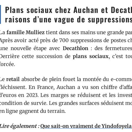
Plans sociaux chez Auchan et Decat
raisons d’une vague de suppression
La
famille Mulliez
tient dans ses mains une grande part
Après avoir acté près de 700 suppressions de postes c
une nouvelle étape avec
Decathlon
: des fermetures
Derrière cette succession de
plans sociaux
, c’est t
forcée.
Le
retail
absorbe de plein fouet la montée du e-comme
fléchissent. En France, Auchan a vu son chiffre d’affa
d’euros en 2023. Les marges se réduisent et les inves
condition de survie. Les grandes surfaces séduisent mo
en ligne gagnent du terrain.
Lire également :
Que sait-on vraiment de Yindofoyela