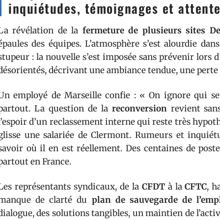
inquiétudes, témoignages et attente
La révélation de la
fermeture de plusieurs sites D
épaules des équipes. L’atmosphère s’est alourdie dans
stupeur : la nouvelle s’est imposée sans prévenir lors
désorientés, décrivant une ambiance tendue, une perte 
Un employé de Marseille confie : « On ignore qui s
partout. La question de la
reconversion
revient sans
l’espoir d’un reclassement interne qui reste très hypoth
glisse une salariée de Clermont. Rumeurs et inquiét
savoir où il en est réellement. Des centaines de pos
partout en France.
Les représentants syndicaux, de la
CFDT
à la
CFTC
, h
manque de clarté du
plan de sauvegarde de l’emp
dialogue, des solutions tangibles, un maintien de l’activ