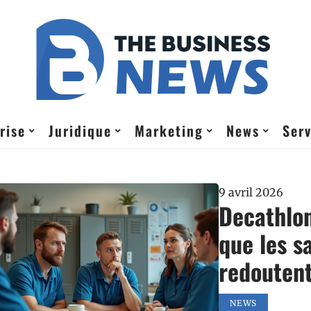
rise
Juridique
Marketing
News
Serv
9 avril 2026
Decathlon
que les sa
redouten
NEWS