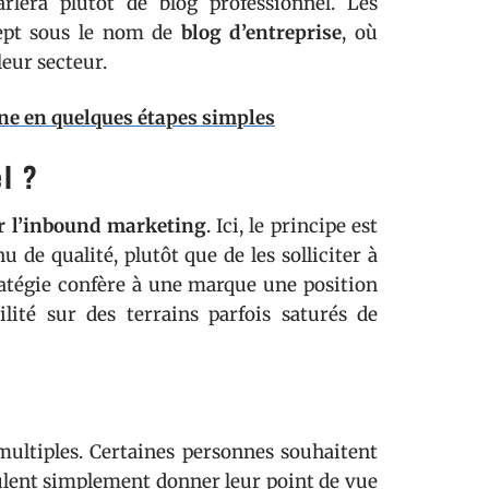
arlera plutôt de blog professionnel. Les
cept sous le nom de
blog d’entreprise
, où
leur secteur.
ne en quelques étapes simples
l ?
ur l’inbound marketing
. Ici, le principe est
u de qualité, plutôt que de les solliciter à
ratégie confère à une marque une position
bilité sur des terrains parfois saturés de
ultiples. Certaines personnes souhaitent
eulent simplement donner leur point de vue