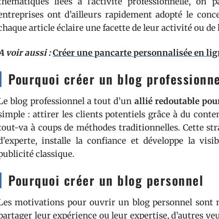
thématiques liées à l’activité professionnelle, on p
entreprises ont d’ailleurs rapidement adopté le con
chaque article éclaire une facette de leur activité ou de 
A voir aussi :
Créer une pancarte personnalisée en lig
Pourquoi créer un blog professionne
Le blog professionnel a tout d’un
allié redoutable po
simple : attirer les clients potentiels grâce à du conten
tout-va à coups de méthodes traditionnelles. Cette st
d’experte, installe la confiance et développe la visi
publicité classique.
Pourquoi créer un blog personnel
Les motivations pour ouvrir un blog personnel sont m
partager leur expérience ou leur expertise, d’autres v