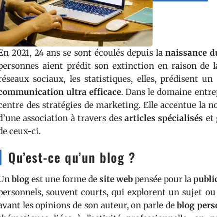
En 2021, 24 ans se sont écoulés depuis la
naissance d
personnes aient prédit son extinction en raison de l
réseaux sociaux, les statistiques, elles, prédisent 
communication ultra efficace
. Dans le domaine entrep
centre des stratégies de marketing. Elle accentue la 
d’une association à travers des
articles spécialisés
et 
de ceux-ci.
Qu’est-ce qu’un blog ?
Un
blog
est une forme de
site web
pensée pour la
publi
personnels, souvent courts, qui explorent un sujet o
avant les opinions de son auteur, on parle de
blog pers