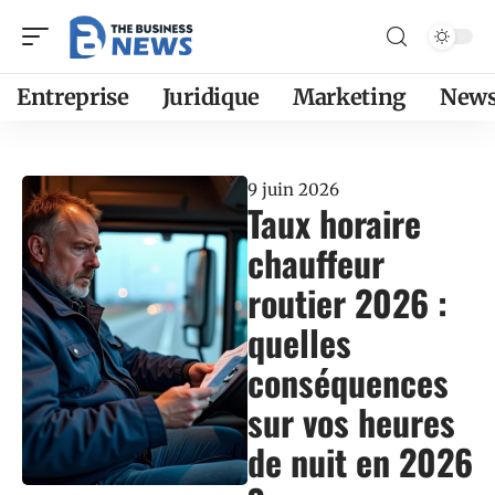
Entreprise
Juridique
Marketing
New
9 juin 2026
Taux horaire
chauffeur
routier 2026 :
quelles
conséquences
sur vos heures
de nuit en 2026