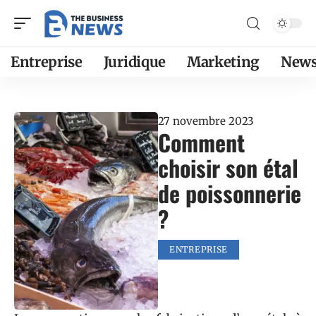
Entreprise
Juridique
Marketing
New
27 novembre 2023
Comment
choisir son étal
de poissonnerie
?
ENTREPRISE