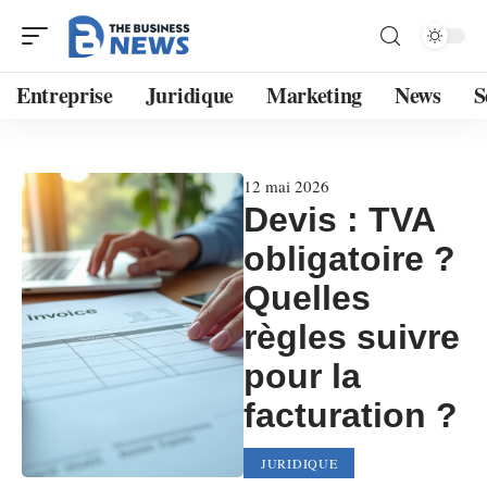
Entreprise
Juridique
Marketing
News
S
12 mai 2026
Devis : TVA
obligatoire ?
Quelles
règles suivre
pour la
facturation ?
JURIDIQUE