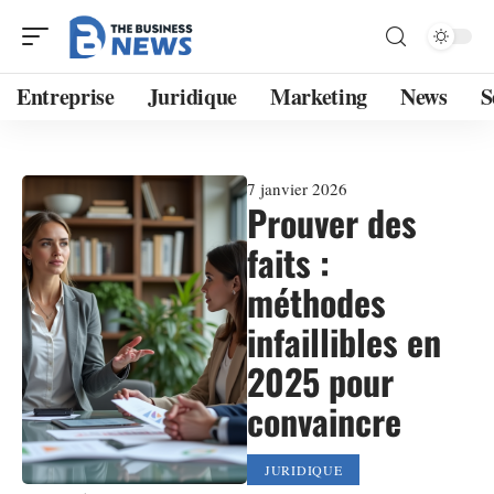
Entreprise
Juridique
Marketing
News
S
7 janvier 2026
Prouver des
faits :
méthodes
infaillibles en
2025 pour
convaincre
JURIDIQUE