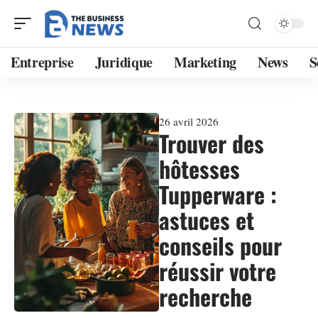
Entreprise
Juridique
Marketing
News
S
26 avril 2026
Trouver des
hôtesses
Tupperware :
astuces et
conseils pour
réussir votre
recherche